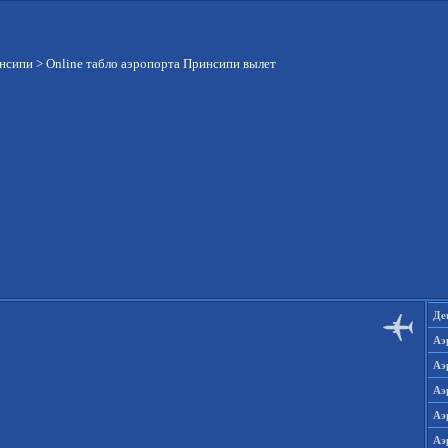
нсипи
>
Online табло аэропорта Принсипи вылет
Де
Аэ
Аэ
Аэ
Аэ
Аэ