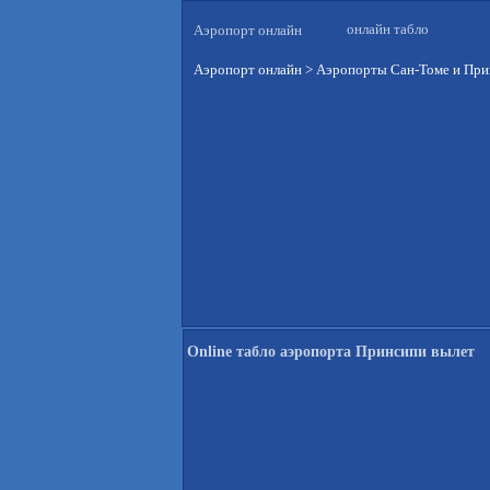
онлайн табло
Аэропорт онлайн
Аэропорт онлайн
>
Аэропорты Сан-Томе и При
Online табло аэропорта Принсипи вылет