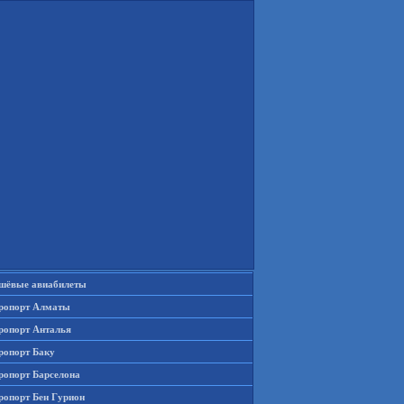
шёвые авиабилеты
ропорт Алматы
ропорт Анталья
ропорт Баку
ропорт Барселона
ропорт Бен Гурион