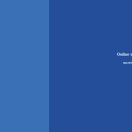
Online 
вылет