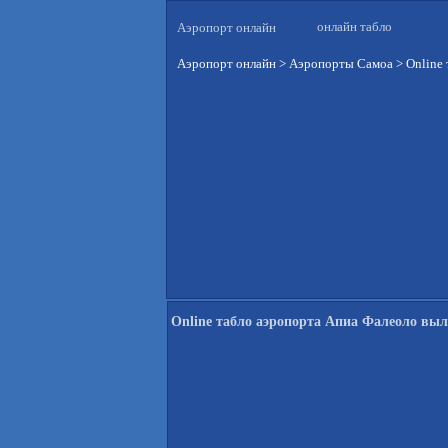
онлайн табло
Аэропорт онлайн
Аэропорт онлайн
>
Аэропорты Самоа
>
Online
Online табло аэропорта Апиа Фалеоло выл