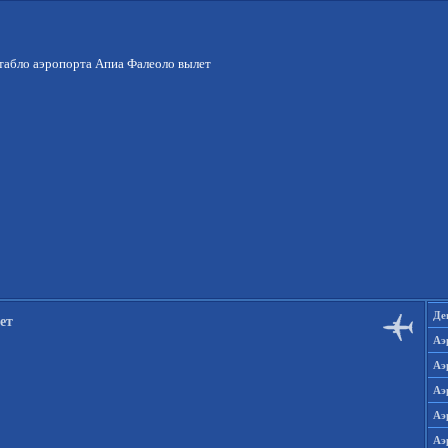
 табло аэропорта Апиа Фалеоло вылет
Де
ет
Аэ
Аэ
Аэ
Аэ
Аэ