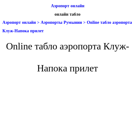
Аэропорт онлайн
онлайн табло
Аэропорт онлайн
>
Аэропорты Румынии
>
Online табло аэропорта
Клуж-Напока прилет
Online табло аэропорта Клуж-
Напока прилет