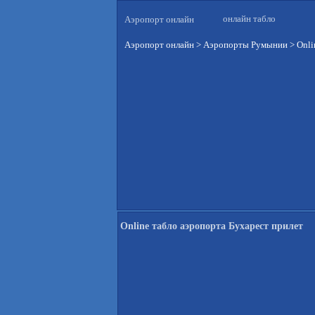
онлайн табло
Аэропорт онлайн
Аэропорт онлайн
>
Аэропорты Румынии
>
Onli
Online табло аэропорта Бухарест прилет