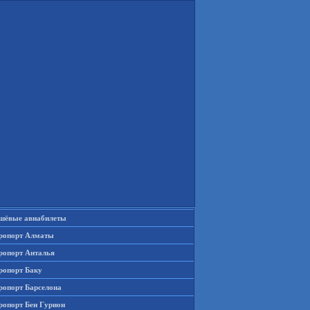
шёвые авиабилеты
ропорт Алматы
ропорт Анталья
ропорт Баку
ропорт Барселона
ропорт Бен Гурион