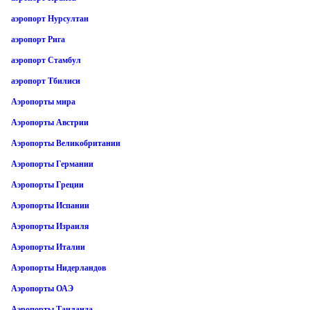
аэропорт Нурсултан
аэропорт Рига
аэропорт Стамбул
аэропорт Тбилиси
Аэропорты мира
Аэропорты Австрии
Аэропорты Великобритании
Аэропорты Германии
Аэропорты Греции
Аэропорты Испании
Аэропорты Израиля
Аэропорты Италии
Аэропорты Нидерландов
Аэропорты ОАЭ
Аэропорты Таиланда