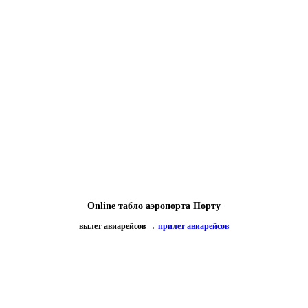
Online табло аэропорта Порту
вылет авиарейсов
→
прилет авиарейсов