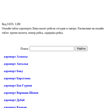
Код IATA: LIM
Онлайн табло аэропорта Лима вылет рейсов сегодня и завтра. Расписание на онлайн
табло: время вылета, номер рейса, задержка рейса.
Поиск:
аэропорт Алматы
аэропорт Анталья
аэропорт Баку
аэропорт Барселона
аэропорт Бен Гурион
аэропорт Варшава Шопен
аэропорт Дубай
аэропорт Краков