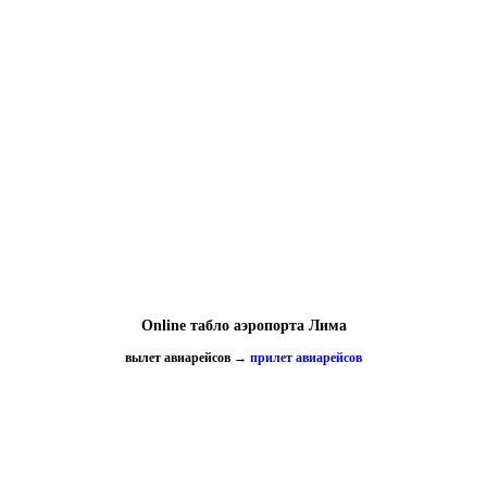
Online табло аэропорта Лима
вылет авиарейсов
→
прилет авиарейсов