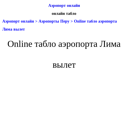
Аэропорт онлайн
онлайн табло
Аэропорт онлайн
>
Аэропорты Перу
>
Online табло аэропорта
Лима вылет
Online табло аэропорта Лима
вылет