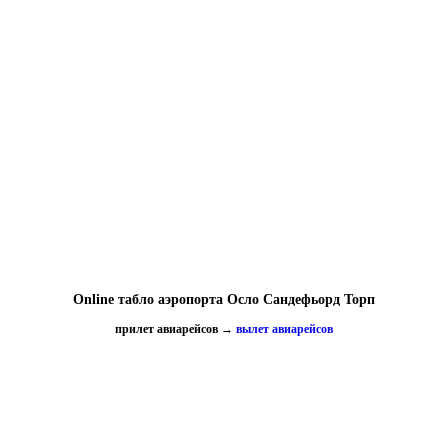
Online табло аэропорта Осло Сандефьорд Торп
прилет авиарейсов
→
вылет авиарейсов