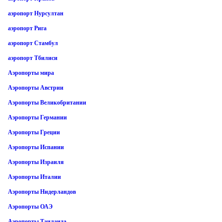
аэропорт Нурсултан
аэропорт Рига
аэропорт Стамбул
аэропорт Тбилиси
Аэропорты мира
Аэропорты Австрии
Аэропорты Великобритании
Аэропорты Германии
Аэропорты Греции
Аэропорты Испании
Аэропорты Израиля
Аэропорты Италии
Аэропорты Нидерландов
Аэропорты ОАЭ
Аэропорты Таиланда