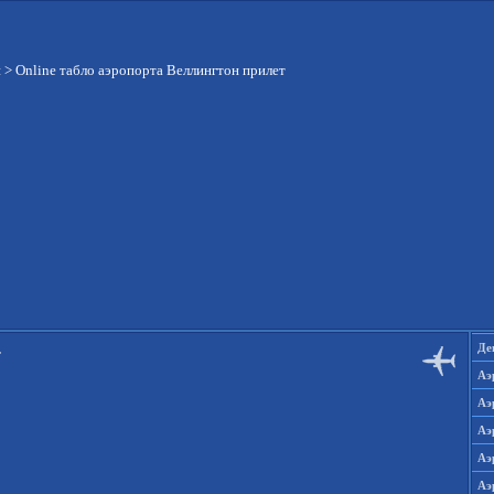
и
>
Online табло аэропорта Веллингтон прилет
Де
т
Аэ
Аэ
Аэ
Аэ
Аэ