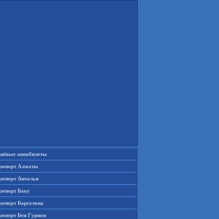
шёвые авиабилеты
ропорт Алматы
ропорт Анталья
ропорт Баку
ропорт Барселона
ропорт Бен Гурион