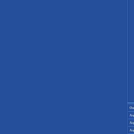
On
Аэ
Аэ
Аэ