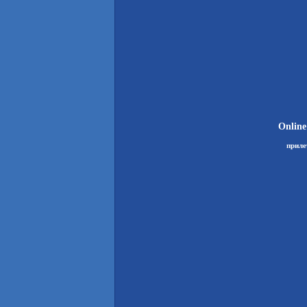
Online
приле