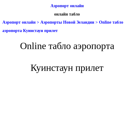
Аэропорт онлайн
онлайн табло
Аэропорт онлайн
>
Аэропорты Новой Зеландии
>
Online табло
аэропорта Куинстаун прилет
Online табло аэропорта
Куинстаун прилет