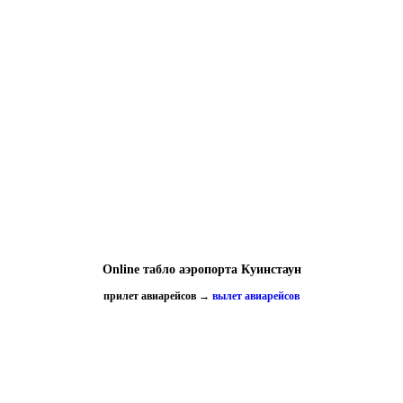
Online табло аэропорта Куинстаун
прилет авиарейсов
→
вылет авиарейсов