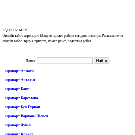
Код IATA: MPM
Онлайн табло аэропорта Мапуто прилет рейсов сегодня и завтра. Расписание на
онлайн табло: время прилета, номер рейса, задержка рейса.
Поиск:
аэропорт Алматы
аэропорт Анталья
аэропорт Баку
аэропорт Барселона
аэропорт Бен Гурион
аэропорт Варшава Шопен
аэропорт Дубай
аэропорт Краков