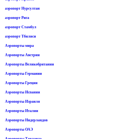
аэропорт Нурсултан
аэропорт Рига
аэропорт Стамбул
аэропорт Тбилиси
Аэропорты мира
Аэропорты Австрии
Аэропорты Великобритании
Аэропорты Германии
Аэропорты Греции
Аэропорты Испании
Аэропорты Израиля
Аэропорты Италии
Аэропорты Нидерландов
Аэропорты ОАЭ
Аэропорты Таиланда