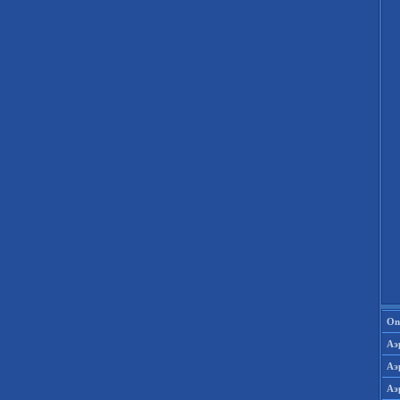
On
Аэ
Аэ
Аэ