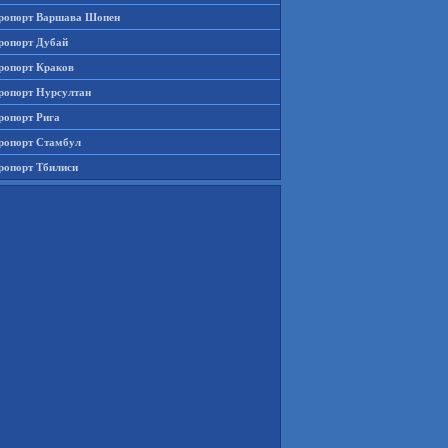
ропорт Варшава Шопен
ропорт Дубай
ропорт Краков
ропорт Нурсултан
ропорт Рига
ропорт Стамбул
ропорт Тбилиси