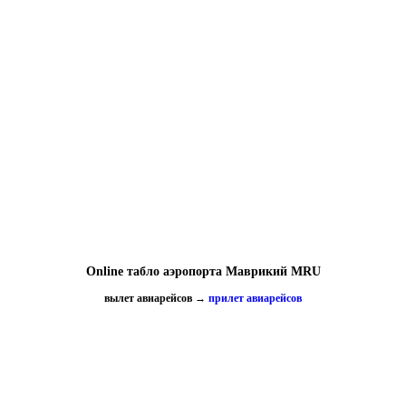
Online табло аэропорта Маврикий MRU
вылет авиарейсов
→
прилет авиарейсов