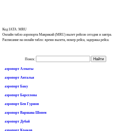
Код IATA: MRU
Онлайн табло аэропорта Маврикий (MRU) вылет рейсов сегодня и завтра.
Расписание на онлайн табло: время вылета, номер рейса, задержка рейса.
Поиск:
аэропорт Алматы
аэропорт Анталья
аэропорт Баку
аэропорт Барселона
аэропорт Бен Гурион
аэропорт Варшава Шопен
аэропорт Дубай
аэропорт Краков