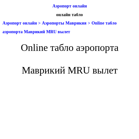
Аэропорт онлайн
онлайн табло
Аэропорт онлайн
>
Аэропорты Маврикия
>
Online табло
аэропорта Маврикий MRU вылет
Online табло аэропорта
Маврикий MRU вылет