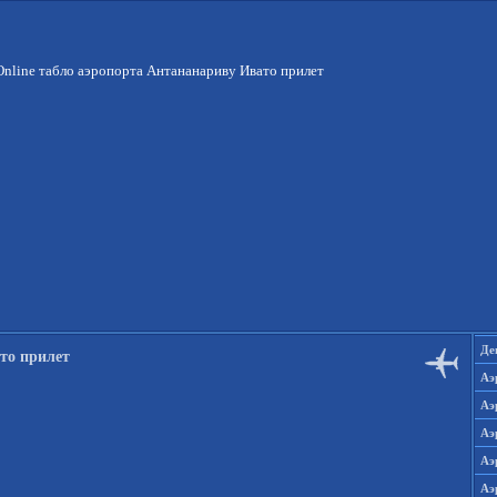
Online табло аэропорта Антананариву Ивато прилет
Де
то прилет
Аэ
Аэ
Аэ
Аэ
Аэ