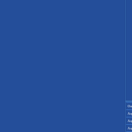
On
Аэ
Аэ
Аэ