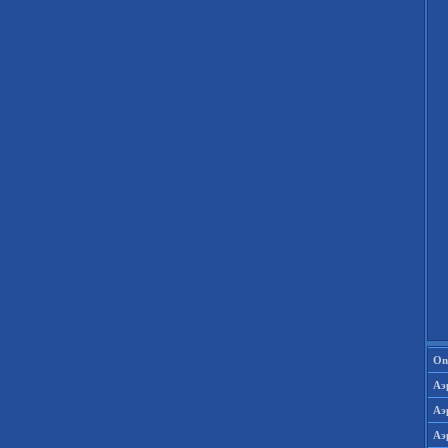
On
Аэ
Аэ
Аэ