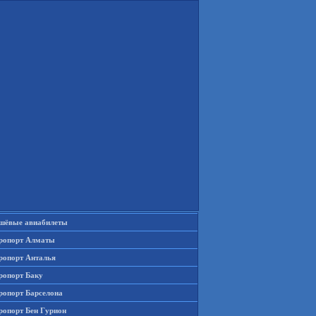
шёвые авиабилеты
ропорт Алматы
ропорт Анталья
ропорт Баку
ропорт Барселона
ропорт Бен Гурион