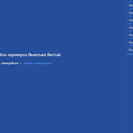
Аэ
Аэ
Аэ
Аэ
Аэ
Аэ
Аэ
абло аэропорта Вьентьян Ваттай
 авиарейсов
→
прилет авиарейсов