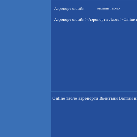
онлайн табло
Аэропорт онлайн
Аэропорт онлайн
>
Аэропорты Лаоса
>
Online 
Online табло аэропорта Вьентьян Ваттай 