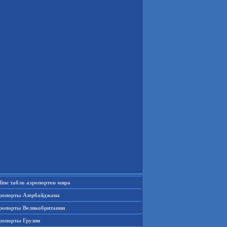
line табло аэропортов мира
ропорты Азербайджана
ропорты Великобритании
ропорты Грузии