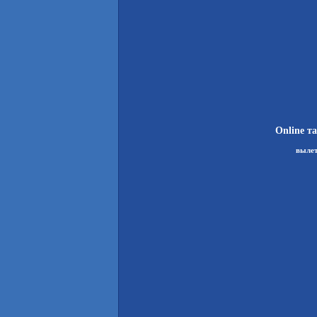
Online т
вылет