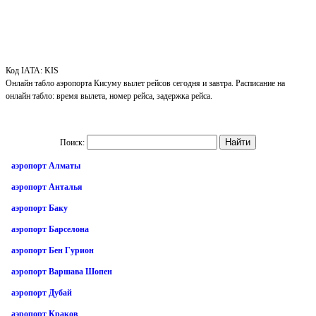
Код IATA: KIS
Онлайн табло аэропорта Кисуму вылет рейсов сегодня и завтра. Расписание на
онлайн табло: время вылета, номер рейса, задержка рейса.
Поиск:
аэропорт Алматы
аэропорт Анталья
аэропорт Баку
аэропорт Барселона
аэропорт Бен Гурион
аэропорт Варшава Шопен
аэропорт Дубай
аэропорт Краков