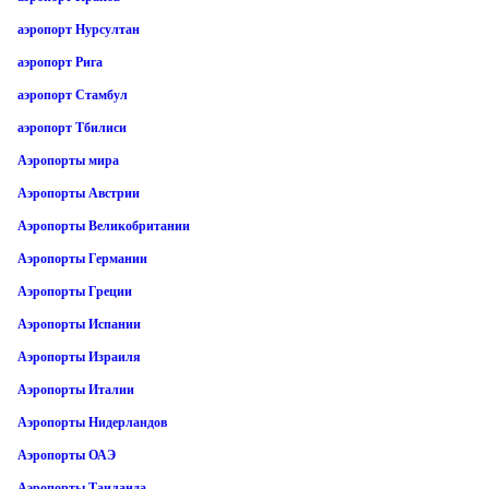
аэропорт Нурсултан
аэропорт Рига
аэропорт Стамбул
аэропорт Тбилиси
Аэропорты мира
Аэропорты Австрии
Аэропорты Великобритании
Аэропорты Германии
Аэропорты Греции
Аэропорты Испании
Аэропорты Израиля
Аэропорты Италии
Аэропорты Нидерландов
Аэропорты ОАЭ
Аэропорты Таиланда