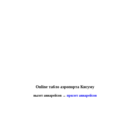
Online табло аэропорта Кисуму
вылет авиарейсов
→
прилет авиарейсов