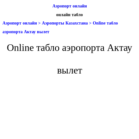
Аэропорт онлайн
онлайн табло
Аэропорт онлайн
>
Аэропорты Казахстана
>
Online табло
аэропорта Актау вылет
Online табло аэропорта Актау
вылет