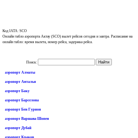
Код IATA: SCO
Онлайн табло аэропорта Актау (SCO) вылет рейсов сегодня и завтра. Расписание на
онлайн табло: время вылета, номер рейса, задержка рейса.
Поиск:
аэропорт Алматы
аэропорт Анталья
аэропорт Баку
аэропорт Барселона
аэропорт Бен Гурион
аэропорт Варшава Шопен
аэропорт Дубай
аэропорт Краков