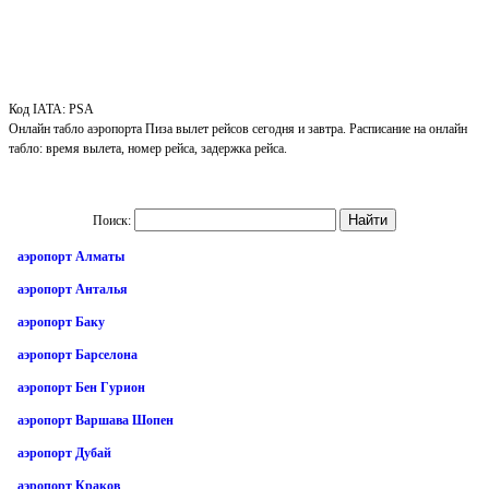
Код IATA: PSA
Онлайн табло аэропорта Пиза вылет рейсов сегодня и завтра. Расписание на онлайн
табло: время вылета, номер рейса, задержка рейса.
Поиск:
аэропорт Алматы
аэропорт Анталья
аэропорт Баку
аэропорт Барселона
аэропорт Бен Гурион
аэропорт Варшава Шопен
аэропорт Дубай
аэропорт Краков