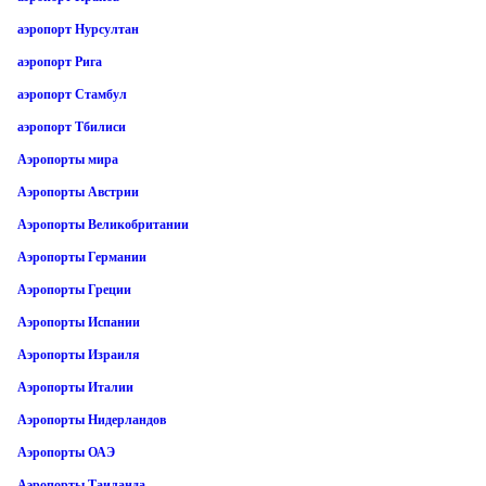
аэропорт Нурсултан
аэропорт Рига
аэропорт Стамбул
аэропорт Тбилиси
Аэропорты мира
Аэропорты Австрии
Аэропорты Великобритании
Аэропорты Германии
Аэропорты Греции
Аэропорты Испании
Аэропорты Израиля
Аэропорты Италии
Аэропорты Нидерландов
Аэропорты ОАЭ
Аэропорты Таиланда