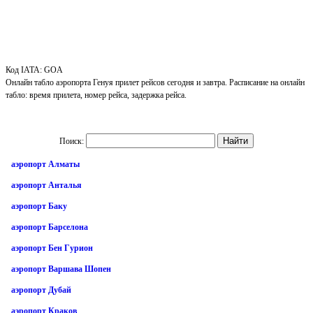
Код IATA: GOA
Онлайн табло аэропорта Генуя прилет рейсов сегодня и завтра. Расписание на онлайн
табло: время прилета, номер рейса, задержка рейса.
Поиск:
аэропорт Алматы
аэропорт Анталья
аэропорт Баку
аэропорт Барселона
аэропорт Бен Гурион
аэропорт Варшава Шопен
аэропорт Дубай
аэропорт Краков