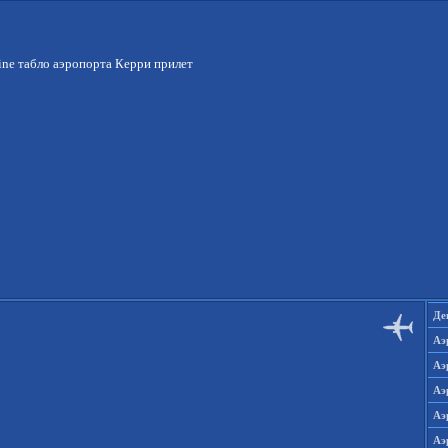
ine табло аэропорта Керри прилет
Де
Аэ
Аэ
Аэ
Аэ
Аэ