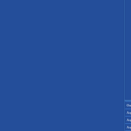
On
Аэ
Аэ
Аэ