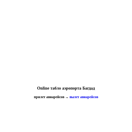
Online табло аэропорта Багдад
прилет авиарейсов
→
вылет авиарейсов