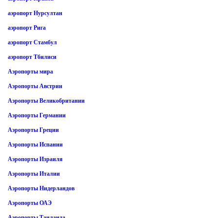
аэропорт Нурсултан
аэропорт Рига
аэропорт Стамбул
аэропорт Тбилиси
Аэропорты мира
Аэропорты Австрии
Аэропорты Великобритании
Аэропорты Германии
Аэропорты Греции
Аэропорты Испании
Аэропорты Израиля
Аэропорты Италии
Аэропорты Нидерландов
Аэропорты ОАЭ
Аэропорты Таиланда