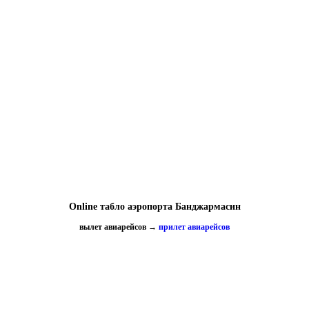
Online табло аэропорта Банджармасин
вылет авиарейсов
→
прилет авиарейсов