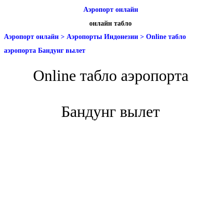
Аэропорт онлайн
онлайн табло
Аэропорт онлайн
>
Аэропорты Индонезии
>
Online табло
аэропорта Бандунг вылет
Online табло аэропорта
Бандунг вылет