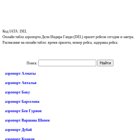
Код IATA: DEL
Онлайн табло аэропорта Дели Индира Ганди (DEL) прилет рейсов сегодня и завтра.
Расписание на онлайн табло: время прилета, номер рейса, задержка рейса.
Поиск:
аэропорт Алматы
аэропорт Анталья
аэропорт Баку
аэропорт Барселона
аэропорт Бен Гурион
аэропорт Варшава Шопен
аэропорт Дубай
аэропорт Краков