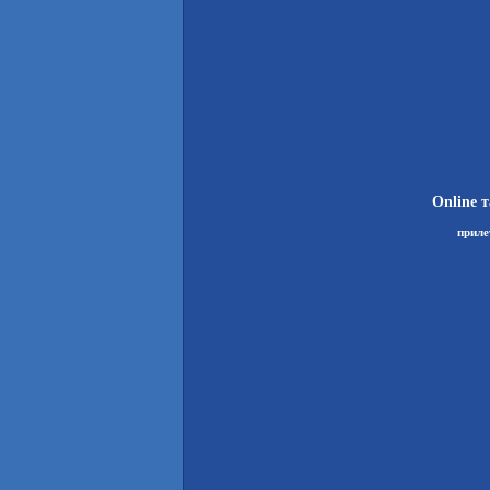
Online 
приле