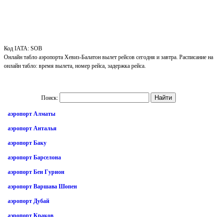
Код IATA: SOB
Онлайн табло аэропорта Хевиз-Балатон вылет рейсов сегодня и завтра. Расписание на
онлайн табло: время вылета, номер рейса, задержка рейса.
Поиск:
аэропорт Алматы
аэропорт Анталья
аэропорт Баку
аэропорт Барселона
аэропорт Бен Гурион
аэропорт Варшава Шопен
аэропорт Дубай
аэропорт Краков