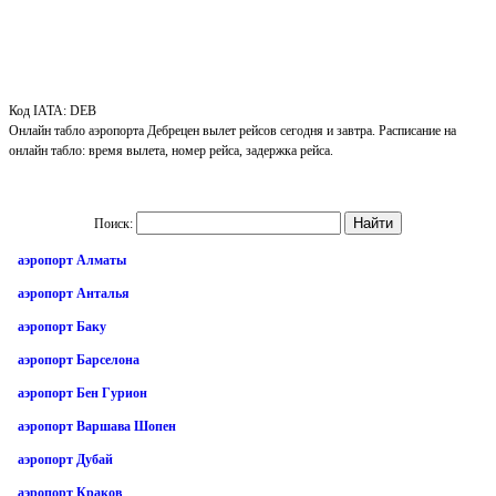
Код IATA: DEB
Онлайн табло аэропорта Дебрецен вылет рейсов сегодня и завтра. Расписание на
онлайн табло: время вылета, номер рейса, задержка рейса.
Поиск:
аэропорт Алматы
аэропорт Анталья
аэропорт Баку
аэропорт Барселона
аэропорт Бен Гурион
аэропорт Варшава Шопен
аэропорт Дубай
аэропорт Краков