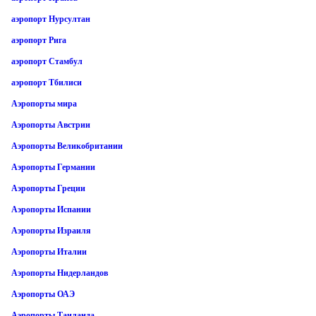
аэропорт Нурсултан
аэропорт Рига
аэропорт Стамбул
аэропорт Тбилиси
Аэропорты мира
Аэропорты Австрии
Аэропорты Великобритании
Аэропорты Германии
Аэропорты Греции
Аэропорты Испании
Аэропорты Израиля
Аэропорты Италии
Аэропорты Нидерландов
Аэропорты ОАЭ
Аэропорты Таиланда