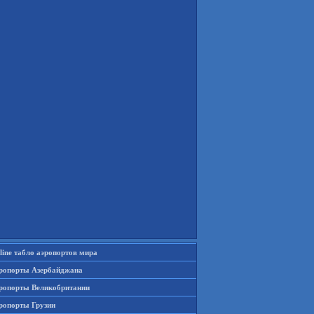
line табло аэропортов мира
ропорты Азербайджана
ропорты Великобритании
ропорты Грузии