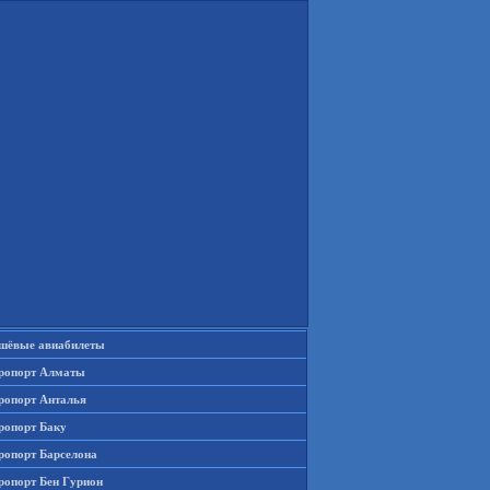
шёвые авиабилеты
ропорт Алматы
ропорт Анталья
ропорт Баку
ропорт Барселона
ропорт Бен Гурион