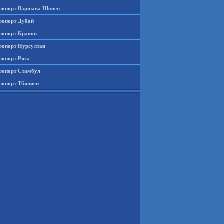
ропорт Варшава Шопен
ропорт Дубай
ропорт Краков
ропорт Нурсултан
ропорт Рига
ропорт Стамбул
ропорт Тбилиси