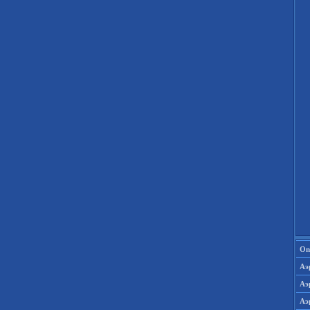
On
Аэ
Аэ
Аэ