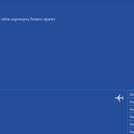
 табло аэропорта Лемнос прилет
Де
Аэ
Аэ
Аэ
Аэ
Аэ