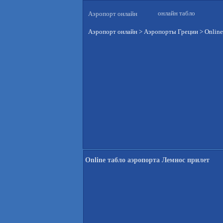
онлайн табло
Аэропорт онлайн
Аэропорт онлайн
>
Аэропорты Греции
>
Online
Online табло аэропорта Лемнос прилет