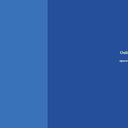
Onli
приле