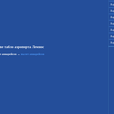
Аэ
Аэ
Аэ
Аэ
Аэ
Аэ
Аэ
ne табло аэропорта Лемнос
т авиарейсов
→
вылет авиарейсов