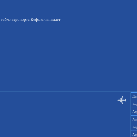
e табло аэропорта Кефалония вылет
Де
Аэ
Аэ
Аэ
Аэ
Аэ