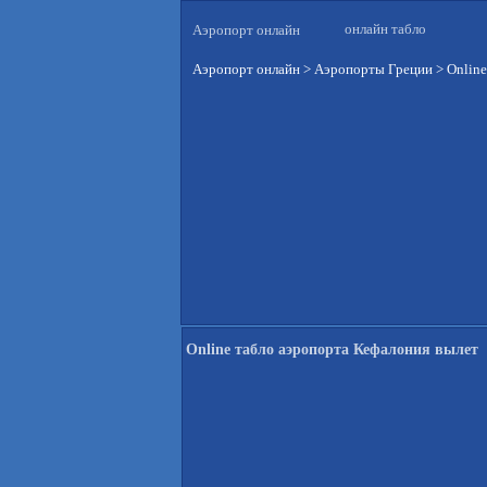
онлайн табло
Аэропорт онлайн
Аэропорт онлайн
>
Аэропорты Греции
>
Onlin
Online табло аэропорта Кефалония вылет