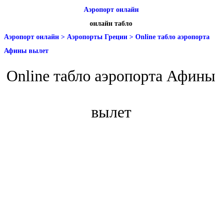
Аэропорт онлайн
онлайн табло
Аэропорт онлайн
>
Аэропорты Греции
>
Online табло аэропорта
Афины вылет
Online табло аэропорта Афины
вылет