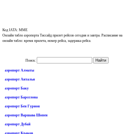
Код IATA: MME
Онлайн табло аэропорта Тиссайд прилет рейсов сегодня и завтра. Расписание на
онлайн табло: время прилета, номер рейса, задержка рейса.
Поиск:
аэропорт Алматы
аэропорт Анталья
аэропорт Баку
аэропорт Барселона
аэропорт Бен Гурион
аэропорт Варшава Шопен
аэропорт Дубай
аэропорт Краков