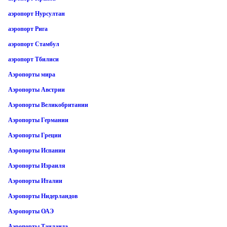
аэропорт Нурсултан
аэропорт Рига
аэропорт Стамбул
аэропорт Тбилиси
Аэропорты мира
Аэропорты Австрии
Аэропорты Великобритании
Аэропорты Германии
Аэропорты Греции
Аэропорты Испании
Аэропорты Израиля
Аэропорты Италии
Аэропорты Нидерландов
Аэропорты ОАЭ
Аэропорты Таиланда