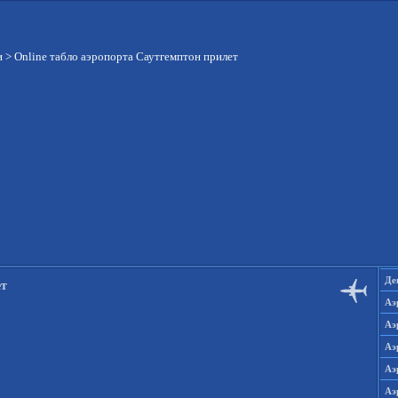
и
>
Online табло аэропорта Саутгемптон прилет
Де
ет
Аэ
Аэ
Аэ
Аэ
Аэ