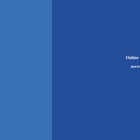
Online
приле