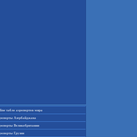
line табло аэропортов мира
ропорты Азербайджана
ропорты Великобритании
ропорты Грузии