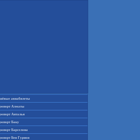
шёвые авиабилеты
ропорт Алматы
ропорт Анталья
ропорт Баку
ропорт Барселона
ропорт Бен Гурион