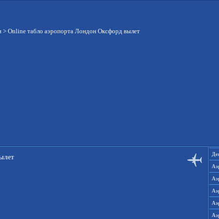
и
>
Online табло аэропорта Лондон Оксфорд вылет
Де
вылет
Аэ
Аэ
Аэ
Аэ
Аэ