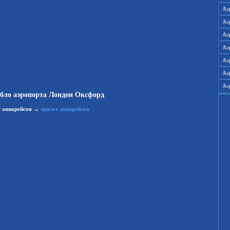
Аэ
Аэ
Аэ
Аэ
Аэ
Аэ
Аэ
абло аэропорта Лондон Оксфорд
 авиарейсов
→
прилет авиарейсов