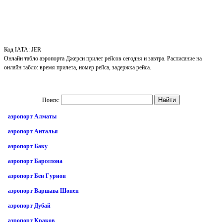
Код IATA: JER
Онлайн табло аэропорта Джерси прилет рейсов сегодня и завтра. Расписание на
онлайн табло: время прилета, номер рейса, задержка рейса.
Поиск:
аэропорт Алматы
аэропорт Анталья
аэропорт Баку
аэропорт Барселона
аэропорт Бен Гурион
аэропорт Варшава Шопен
аэропорт Дубай
аэропорт Краков