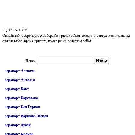
Код IATA: HUY
Онлайн табло аэропорта Хамберсайд прилет рейсов сегодня и завтра. Расписание на
онлайн табло: время прилета, номер рейса, задержка рейса.
Поиск:
аэропорт Алматы
аэропорт Анталья
аэропорт Баку
аэропорт Барселона
аэропорт Бен Гурион
аэропорт Варшава Шопен
аэропорт Дубай
аэропорт Краков