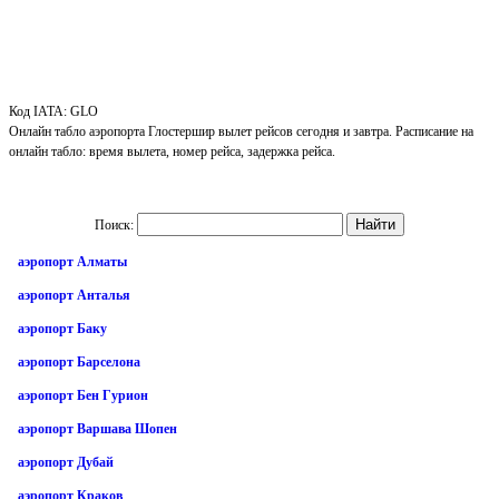
Код IATA: GLO
Онлайн табло аэропорта Глостершир вылет рейсов сегодня и завтра. Расписание на
онлайн табло: время вылета, номер рейса, задержка рейса.
Поиск:
аэропорт Алматы
аэропорт Анталья
аэропорт Баку
аэропорт Барселона
аэропорт Бен Гурион
аэропорт Варшава Шопен
аэропорт Дубай
аэропорт Краков