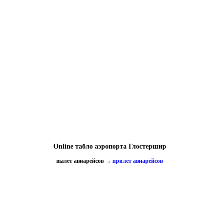
Online табло аэропорта Глостершир
вылет авиарейсов
→
прилет авиарейсов