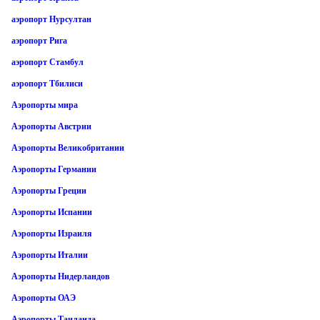
аэропорт Нурсултан
аэропорт Рига
аэропорт Стамбул
аэропорт Тбилиси
Аэропорты мира
Аэропорты Австрии
Аэропорты Великобритании
Аэропорты Германии
Аэропорты Греции
Аэропорты Испании
Аэропорты Израиля
Аэропорты Италии
Аэропорты Нидерландов
Аэропорты ОАЭ
Аэропорты Таиланда