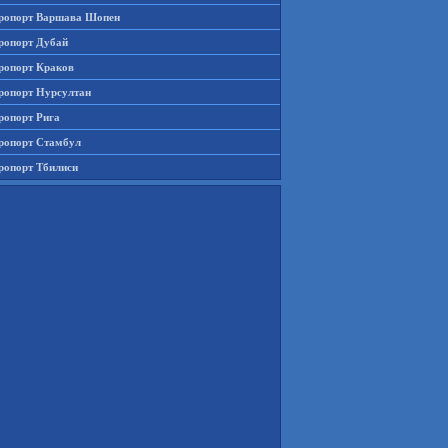
ропорт Варшава Шопен
ропорт Дубай
ропорт Краков
ропорт Нурсултан
ропорт Рига
ропорт Стамбул
ропорт Тбилиси