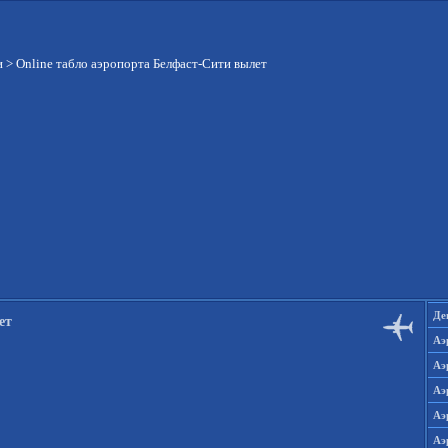
и
>
Online табло аэропорта Белфаст-Сити вылет
Де
ет
Аэ
Аэ
Аэ
Аэ
Аэ