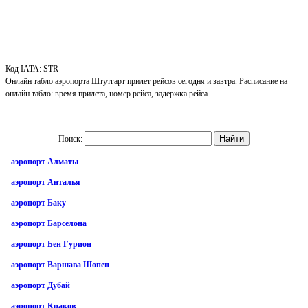
Код IATA: STR
Онлайн табло аэропорта Штутгарт прилет рейсов сегодня и завтра. Расписание на
онлайн табло: время прилета, номер рейса, задержка рейса.
Поиск:
аэропорт Алматы
аэропорт Анталья
аэропорт Баку
аэропорт Барселона
аэропорт Бен Гурион
аэропорт Варшава Шопен
аэропорт Дубай
аэропорт Краков