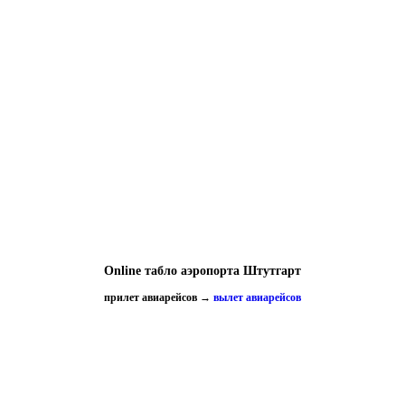
Online табло аэропорта Штутгарт
прилет авиарейсов
→
вылет авиарейсов