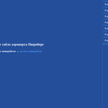
Аэ
Аэ
Аэ
Аэ
Аэ
Аэ
Аэ
e табло аэропорта Нюрнберг
т авиарейсов
→
вылет авиарейсов