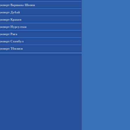
ропорт Варшава Шопен
ропорт Дубай
ропорт Краков
ропорт Нурсултан
ропорт Рига
ропорт Стамбул
ропорт Тбилиси