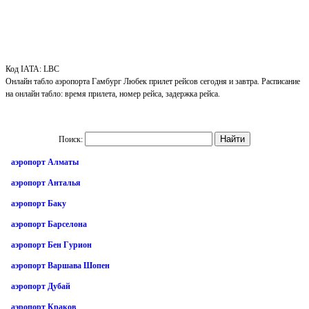
Код IATA: LBC
Онлайн табло аэропорта Гамбург Любек прилет рейсов сегодня и завтра. Расписание
на онлайн табло: время прилета, номер рейса, задержка рейса.
Поиск:
аэропорт Алматы
аэропорт Анталья
аэропорт Баку
аэропорт Барселона
аэропорт Бен Гурион
аэропорт Варшава Шопен
аэропорт Дубай
аэропорт Краков