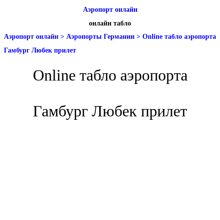
Аэропорт онлайн
онлайн табло
Аэропорт онлайн
>
Аэропорты Германии
>
Online табло аэропорта
Гамбург Любек прилет
Online табло аэропорта
Гамбург Любек прилет