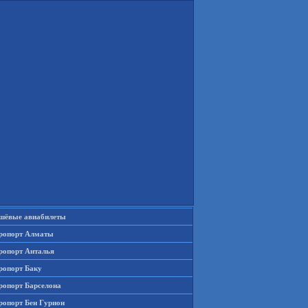
шёвые авиабилеты
ропорт Алматы
ропорт Анталья
ропорт Баку
ропорт Барселона
ропорт Бен Гурион