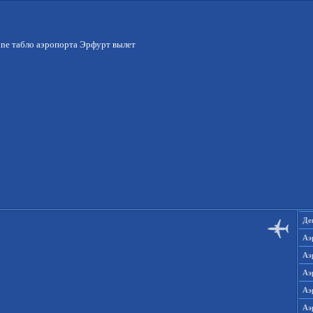
ine табло аэропорта Эрфурт вылет
Де
Аэ
Аэ
Аэ
Аэ
Аэ