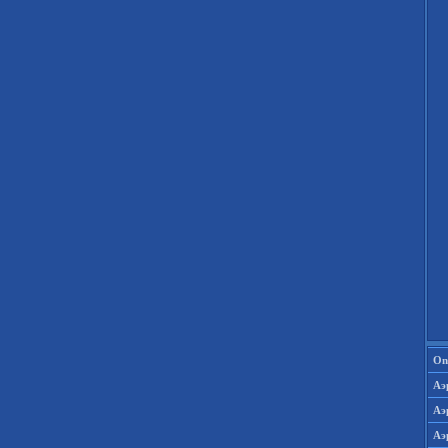
On
Аэ
Аэ
Аэ