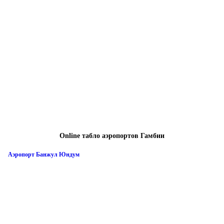
Online табло аэропортов Гамбии
Аэропорт Банжул Юндум