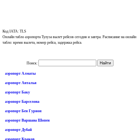
Код IATA: TLS
Онлайн табло аэропорта Тулуза вылет рейсов сегодня и завтра. Расписание на онлайн
табло: время вылета, номер рейса, задержка рейса.
Поиск:
аэропорт Алматы
аэропорт Анталья
аэропорт Баку
аэропорт Барселона
аэропорт Бен Гурион
аэропорт Варшава Шопен
аэропорт Дубай
аэропорт Краков