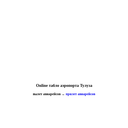
Online табло аэропорта Тулуза
вылет авиарейсов
→
прилет авиарейсов