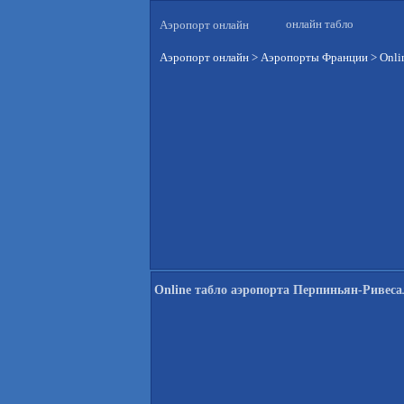
онлайн табло
Аэропорт онлайн
Аэропорт онлайн
>
Аэропорты Франции
>
Onli
Online табло аэропорта Перпиньян-Ривеса