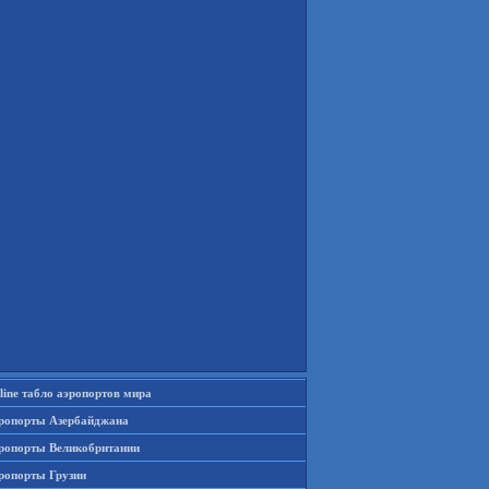
line табло аэропортов мира
ропорты Азербайджана
ропорты Великобритании
ропорты Грузии