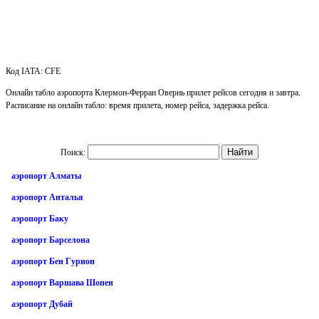
Код IATA: CFE
Онлайн табло аэропорта Клермон-Ферран Овернь прилет рейсов сегодня и завтра.
Расписание на онлайн табло: время прилета, номер рейса, задержка рейса.
Поиск:
аэропорт Алматы
аэропорт Анталья
аэропорт Баку
аэропорт Барселона
аэропорт Бен Гурион
аэропорт Варшава Шопен
аэропорт Дубай