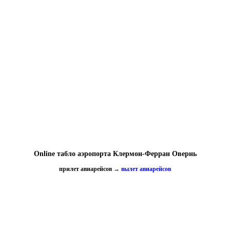
Online табло аэропорта Клермон-Ферран Овернь
прилет авиарейсов
→
вылет авиарейсов