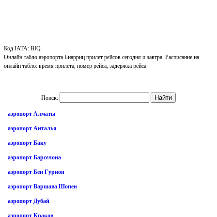
Код IATA: BIQ
Онлайн табло аэропорта Биарриц прилет рейсов сегодня и завтра. Расписание на
онлайн табло: время прилета, номер рейса, задержка рейса.
Поиск:
аэропорт Алматы
аэропорт Анталья
аэропорт Баку
аэропорт Барселона
аэропорт Бен Гурион
аэропорт Варшава Шопен
аэропорт Дубай
аэропорт Краков