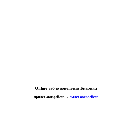
Online табло аэропорта Биарриц
прилет авиарейсов
→
вылет авиарейсов