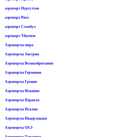
аэропорт Нурсултан
аэропорт Рига
аэропорт Стамбул
аэропорт Тбилиси
Аэропорты мира
Аэропорты Австрии
Аэропорты Великобритании
Аэропорты Германии
Аэропорты Греции
Аэропорты Испании
Аэропорты Израиля
Аэропорты Италии
Аэропорты Нидерландов
Аэропорты ОАЭ
Аэропорты Таиланда