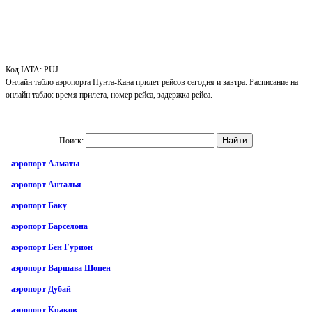
Код IATA: PUJ
Онлайн табло аэропорта Пунта-Кана прилет рейсов сегодня и завтра. Расписание на
онлайн табло: время прилета, номер рейса, задержка рейса.
Поиск:
аэропорт Алматы
аэропорт Анталья
аэропорт Баку
аэропорт Барселона
аэропорт Бен Гурион
аэропорт Варшава Шопен
аэропорт Дубай
аэропорт Краков